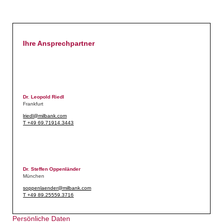
Ihre Ansprechpartner
Dr. Leopold Riedl
Frankfurt
lriedl@milbank.com
T +49 69.71914.3443
Dr. Steffen Oppenländer
München
soppenlaender@milbank.com
T +49 89.25559.3716
Persönliche Daten